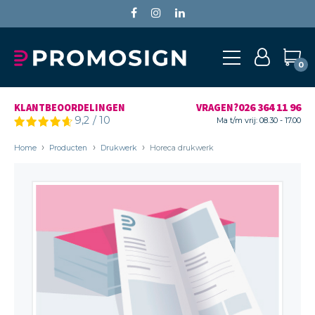
0
026 364 11 96
KLANTBEOORDELINGEN
VRAGEN?
9,2
/
10
Ma t/m vrij: 08.30 - 17.00
Home
Producten
Drukwerk
Horeca drukwerk