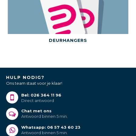
BEKIJK DIT PRODUCT
DEURHANGERS
HULP NODIG?
Ons team staat voor je klaar!
Bel: 026 364 11 96
Direct antwoord
Chat met ons
Antwoord binnen 5 min.
Whatsapp: 06 57 43 60 23
Antwoord binnen 5 min.