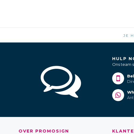
JE 
HULP N
Ons team st
Bel
Dir
Wh
Ant
OVER PROMOSIGN
KLANTE