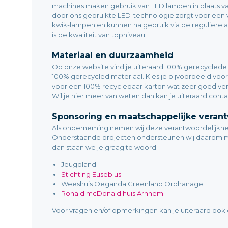
machines maken gebruik van LED lampen in plaats va
door ons gebruikte LED-technologie zorgt voor een 
kwik-lampen en kunnen na gebruik via de reguliere a
is de kwaliteit van topniveau.
Materiaal en duurzaamheid
Op onze website vind je uiteraard 100% gerecyclede
100% gerecycled materiaal. Kies je bijvoorbeeld voo
voor een 100% recyclebaar karton wat zeer goed verw
Wil je hier meer van weten dan kan je uiteraard con
Sponsoring en maatschappelijke verant
Als onderneming nemen wij deze verantwoordelijkheid 
Onderstaande projecten ondersteunen wij daarom met 
dan staan we je graag te woord:
1-11-2024
19-10-2024
it en
prima. Eerste levering was niet OK
Top geholpen, super sne
Jeugdland
maar werd goed in orde gemaakt.
bezorging weer! Met da
Stichting Eusebius
Weeshuis Oeganda Greenland Orphanage
De Rozenhof Lottum, Sabine Bosman
Li sushi
Ronald mcDonald huis Arnhem
Voor vragen en/of opmerkingen kan je uiteraard ook