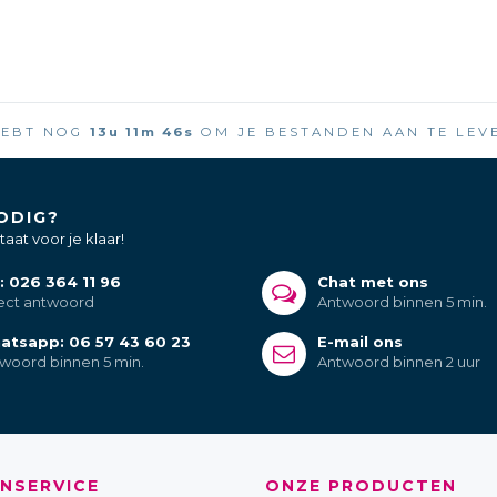
HEBT NOG
13
u
11
m
45
s
OM JE BESTANDEN AAN TE LEV
ODIG?
aat voor je klaar!
: 026 364 11 96
Chat met ons
ect antwoord
Antwoord binnen 5 min.
atsapp: 06 57 43 60 23
E-mail ons
woord binnen 5 min.
Antwoord binnen 2 uur
NSERVICE
ONZE PRODUCTEN