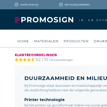
snelle levering
eenvoudig bestellen
IN- EN OUT
HOME
MATERIALEN
PRODUCTEN
DRUK
KLANTBEOORDELINGEN
9,2
/
10
235
beoordelingen
DUURZAAMHEID EN MILIE
Bij Promosign staat duurzaam en maatschappelijk ver
de verplichting hebben naar de volgende generaties 
Printer technologie
Bij het printen op grootformaat maken wij vooral geb