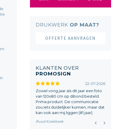
de
tie
DRUKWERK
OP MAAT?
OFFERTE AANVRAGEN
en.
KLANTEN OVER
PROMOSIGN
in
09-07-2024
22-07-2026
vel besteld, na
Zowel vorig jaar als dit jaar een foto
Mijn bestell
mmunicatie, werd
van 120x80 cm op dibond besteld.
op tijd gere
een een herduk
Prima product. De communicatie
werd onmidde
 snel opgelost.
zou iets duidelijker kunnen, maar dat
W. Kanis
kan ook aan mij liggen (81 jaar).
Ruud Koekkoek