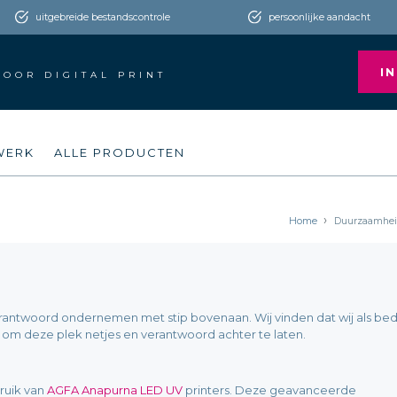
uitgebreide bestandscontrole
persoonlijke aandacht
I
DOOR DIGITAL PRINT
WERK
ALLE PRODUCTEN
Home
Duurzaamheid
U
antwoord ondernemen met stip bovenaan. Wij vinden dat wij als bedr
om deze plek netjes en verantwoord achter te laten.
ruik van
AGFA Anapurna LED UV
printers. Deze geavanceerde