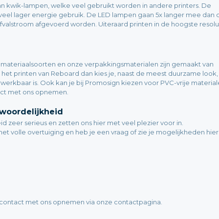
n kwik-lampen, welke veel gebruikt worden in andere printers. De
veel lager energie gebruik. De LED lampen gaan 5x langer mee dan 
fvalstroom afgevoerd worden. Uiteraard printen in de hoogste resolu
 materiaalsoorten en onze verpakkingsmaterialen zijn gemaakt van
r het printen van Reboard dan kies je, naast de meest duurzame look,
erkbaar is. Ook kan je bij Promosign kiezen voor PVC-vrije material
tact met ons opnemen.
woordelijkheid
zeer serieus en zetten ons hier met veel plezier voor in.
volle overtuiging en heb je een vraag of zie je mogelijkheden hier
15-10-2024
27-08-2024
lle
Fijne service, ze zijn opmerkzaam en
Ronde stickers op 
nk aan Wayl
denken mee. En ontzorgen. Houdt
een kleine misco
er wel rekening mee dat de
er van order met
verzendkosten en handelingskosten
gemaakt. Prima en
relatief hoog zijn bij hele kleine
Ydesign_venlo
bestellingen. Maar ik vind dat de
 contact met ons opnemen via onze contactpagina.
moeite waard. En je kunt die