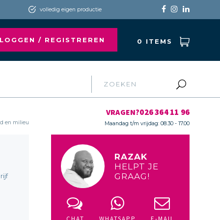
volledig eigen productie
NLOGGEN / REGISTREREN
0
ITEMS
026 364 11 96
VRAGEN?
 en milieu
Maandag t/m vrijdag: 08.30 - 17.00
RAZAK
HELPT JE
GRAAG!
ijf
CHAT
WHATSAPP
E-MAIL