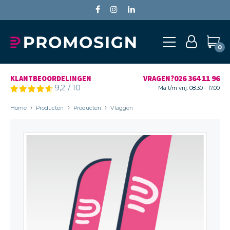
0
026 364 11 96
KLANTBEOORDELINGEN
VRAGEN?
9,2
/
10
Ma t/m vrij: 08.30 - 17.00
Home
Producten
Producten
Vlaggen