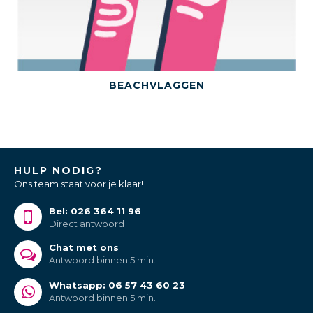
BEKIJK DIT PRODUCT
BEACHVLAGGEN
HULP NODIG?
Ons team staat voor je klaar!
Bel: 026 364 11 96
Direct antwoord
Chat met ons
Antwoord binnen 5 min.
Whatsapp: 06 57 43 60 23
Antwoord binnen 5 min.