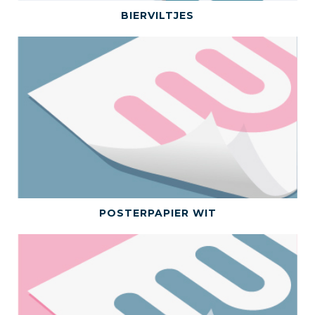
BEKIJK DIT PRODUCT
BIERVILTJES
BEKIJK DIT PRODUCT
POSTERPAPIER WIT