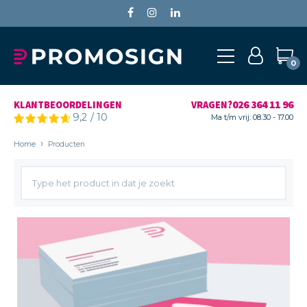
0
026 364 11 96
KLANTBEOORDELINGEN
VRAGEN?
9,2
/
10
Ma t/m vrij: 08.30 - 17.00
Home
Producten