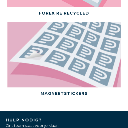
BEKIJK DIT PRODUCT
FOREX RE RECYCLED
BEKIJK DIT PRODUCT
MAGNEETSTICKERS
HULP NODIG?
Ons team staat voor je klaar!