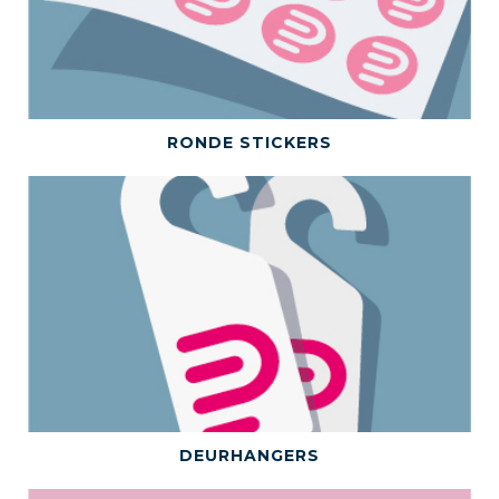
BEKIJK DIT PRODUCT
RONDE STICKERS
BEKIJK DIT PRODUCT
DEURHANGERS