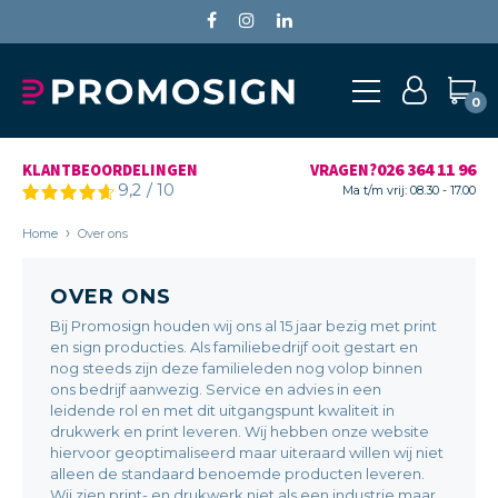
0
026 364 11 96
KLANTBEOORDELINGEN
VRAGEN?
9,2
/
10
Ma t/m vrij: 08.30 - 17.00
Home
Over ons
OVER ONS
Bij Promosign houden wij ons al 15 jaar bezig met print
en sign producties. Als familiebedrijf ooit gestart en
nog steeds zijn deze familieleden nog volop binnen
ons bedrijf aanwezig. Service en advies in een
leidende rol en met dit uitgangspunt kwaliteit in
drukwerk en print leveren. Wij hebben onze website
hiervoor geoptimaliseerd maar uiteraard willen wij niet
alleen de standaard benoemde producten leveren.
Wij zien print- en drukwerk niet als een industrie maar