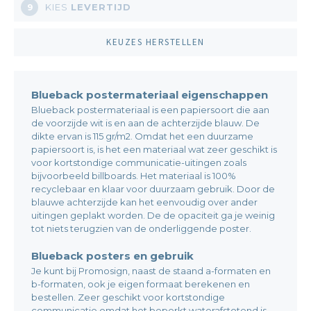
KIES
LEVERTIJD
9
KEUZES HERSTELLEN
Blueback postermateriaal eigenschappen
Blueback postermateriaal is een papiersoort die aan
de voorzijde wit is en aan de achterzijde blauw. De
dikte ervan is 115 gr/m2. Omdat het een duurzame
papiersoort is, is het een materiaal wat zeer geschikt is
voor kortstondige communicatie-uitingen zoals
bijvoorbeeld billboards. Het materiaal is 100%
recyclebaar en klaar voor duurzaam gebruik. Door de
blauwe achterzijde kan het eenvoudig over ander
uitingen geplakt worden. De de opaciteit ga je weinig
tot niets terugzien van de onderliggende poster.
Blueback posters en gebruik
Je kunt bij Promosign, naast de staand a-formaten en
b-formaten, ook je eigen formaat berekenen en
bestellen. Zeer geschikt voor kortstondige
communicatie omdat het beperkt waterafstotend is.