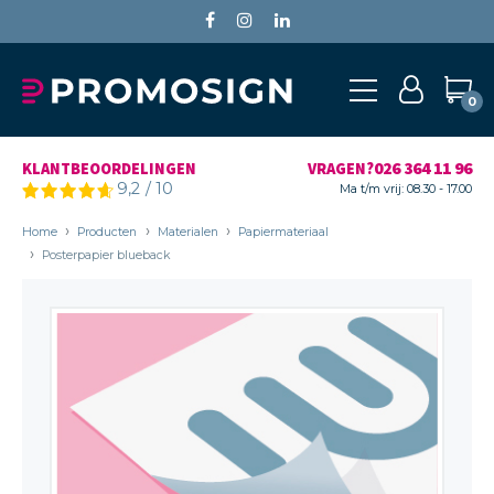
0
026 364 11 96
KLANTBEOORDELINGEN
VRAGEN?
9,2
/
10
Ma t/m vrij: 08.30 - 17.00
Home
Producten
Materialen
Papiermateriaal
Posterpapier blueback