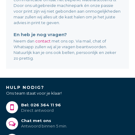
Door ons uitgebreide machinepark én onze passie
voor print zijn wij niet gebonden aan onmogelijkheden
maar zullen wij alles uit de kast halen om je het juiste
advies in print te geven.
En heb je nog vragen?
Neem dan
contact
met ons op. Via mail, chat of
Whatsapp zullen wij al je vragen beantwoorden.
Natuurlijk kan je ons ook bellen, persoonlijk en zeker
zo prettig.
HULP NODIG?
Ons team staat voor je klaar!
Bel: 026 364 11 96
Direct antwoord
Chat met ons
Antwoord binnen 5 min.