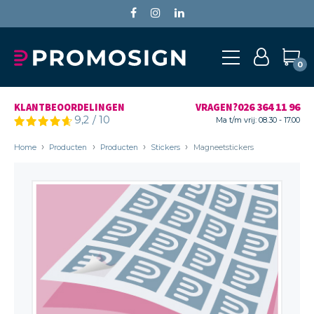
0
026 364 11 96
KLANTBEOORDELINGEN
VRAGEN?
9,2
/
10
Ma t/m vrij: 08.30 - 17.00
Home
Producten
Producten
Stickers
Magneetstickers