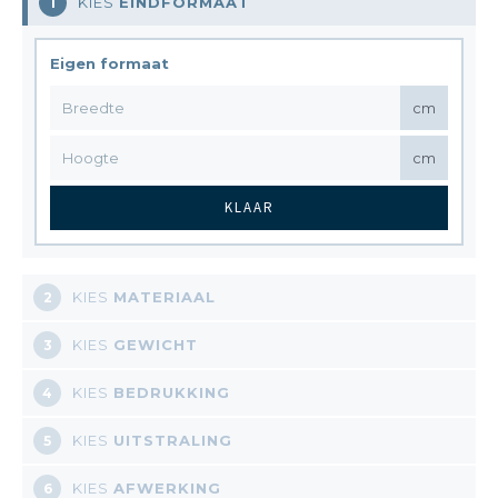
KIES
EINDFORMAAT
1
Eigen formaat
cm
cm
KLAAR
KIES
MATERIAAL
2
KIES
GEWICHT
3
KIES
BEDRUKKING
4
KIES
UITSTRALING
5
KIES
AFWERKING
6