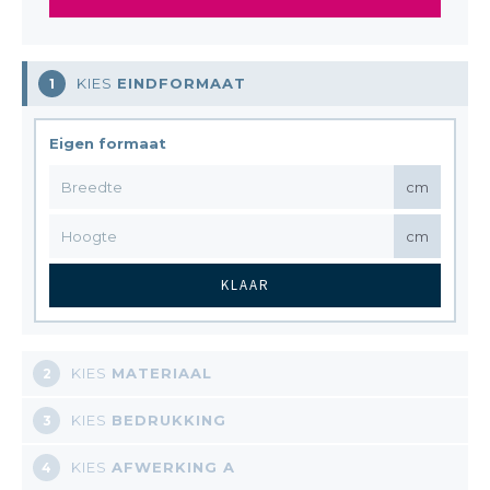
KIES
EINDFORMAAT
1
Eigen formaat
cm
cm
KLAAR
KIES
MATERIAAL
2
KIES
BEDRUKKING
3
KIES
AFWERKING A
4