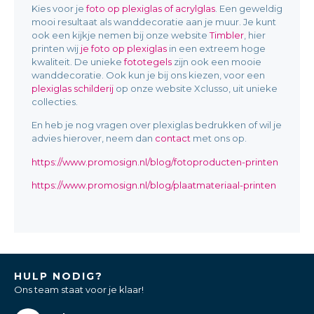
Kies voor je
foto op plexiglas of acrylglas
. Een geweldig
mooi resultaat als wanddecoratie aan je muur. Je kunt
ook een kijkje nemen bij onze website
Timbler
, hier
printen wij
je foto op plexiglas
in een extreem hoge
kwaliteit. De unieke
fototegels
zijn ook een mooie
wanddecoratie. Ook kun je bij ons kiezen, voor een
plexiglas schilderij
op onze website Xclusso, uit unieke
collecties.
En heb je nog vragen over plexiglas bedrukken of wil je
advies hierover, neem dan
contact
met ons op.
https://www.promosign.nl/blog/fotoproducten-printen
https://www.promosign.nl/blog/plaatmateriaal-printen
HULP NODIG?
Ons team staat voor je klaar!