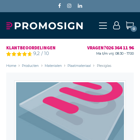
0
026 364 11 96
KLANTBEOORDELINGEN
VRAGEN?
9,2
/
10
Ma t/m vrij: 08.30 - 17.00
Home
Producten
Materialen
Plaatmateriaal
Plexiglas