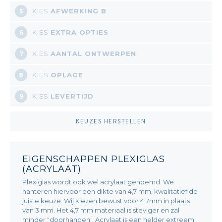
KIES
AFWERKING B
5
KIES
EXTRA OPTIES
6
KIES
AANTAL ONTWERPEN
7
KIES
OPLAGE
8
KIES
LEVERTIJD
9
KEUZES HERSTELLEN
EIGENSCHAPPEN PLEXIGLAS
(ACRYLAAT)
Plexiglas wordt ook wel acrylaat genoemd. We
hanteren hiervoor een dikte van 4,7 mm, kwalitatief de
juiste keuze. Wij kiezen bewust voor 4,7mm in plaats
van 3 mm. Het 4,7 mm materiaal is steviger en zal
minder "doorhangen". Acrylaat is een helder extreem