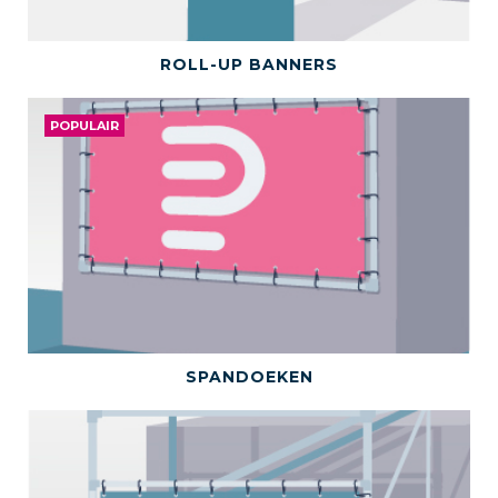
BEKIJK DIT PRODUCT
ROLL-UP BANNERS
POPULAIR
BEKIJK DIT PRODUCT
SPANDOEKEN