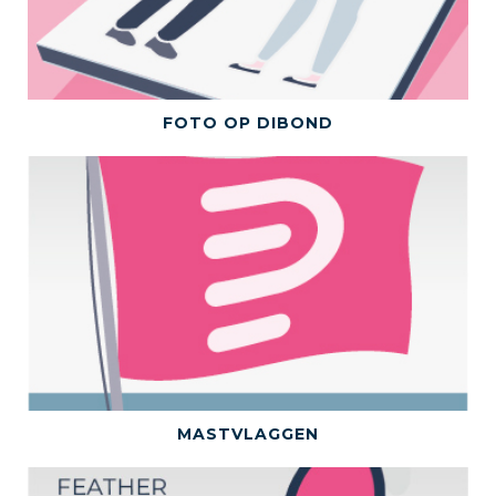
BEKIJK DIT PRODUCT
FOTO OP DIBOND
BEKIJK DIT PRODUCT
MASTVLAGGEN