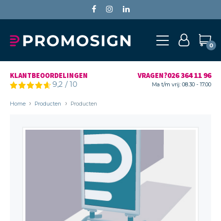
0
026 364 11 96
KLANTBEOORDELINGEN
VRAGEN?
9,2
/
10
Ma t/m vrij: 08.30 - 17.00
Home
Producten
Producten