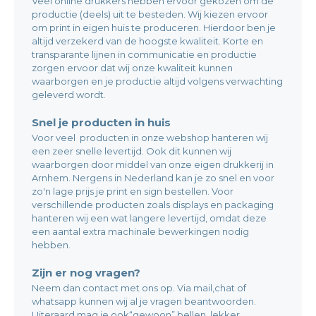
Veel online drukkers hebben ervoor gekozen om de
productie (deels) uit te besteden. Wij kiezen ervoor
om print in eigen huis te produceren. Hierdoor ben je
altijd verzekerd van de hoogste kwaliteit. Korte en
transparante lijnen in communicatie en productie
zorgen ervoor dat wij onze kwaliteit kunnen
waarborgen en je productie altijd volgens verwachting
geleverd wordt.
Snel je producten in huis
Voor veel producten in onze webshop hanteren wij
een zeer snelle levertijd. Ook dit kunnen wij
waarborgen door middel van onze eigen drukkerij in
Arnhem. Nergens in Nederland kan je zo snel en voor
zo'n lage prijs je print en sign bestellen. Voor
verschillende producten zoals displays en packaging
hanteren wij een wat langere levertijd, omdat deze
een aantal extra machinale bewerkingen nodig
hebben.
Zijn er nog vragen?
Neem dan contact met ons op. Via mail,chat of
whatsapp kunnen wij al je vragen beantwoorden.
Uiteraard mag je ook“gewoon” bellen, lekker