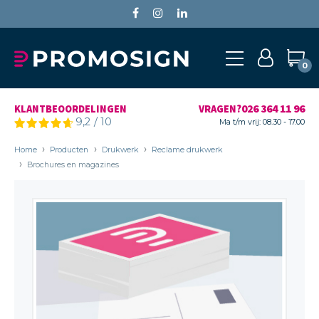
0
026 364 11 96
KLANTBEOORDELINGEN
VRAGEN?
9,2
/
10
Ma t/m vrij: 08.30 - 17.00
Home
Producten
Drukwerk
Reclame drukwerk
Brochures en magazines