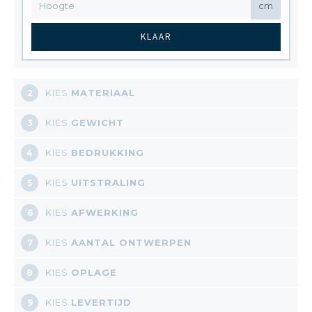
cm
KLAAR
KIES
MATERIAAL
2
KIES
GEWICHT
3
KIES
BEDRUKKING
4
KIES
UITSTRALING
5
KIES
AFWERKING
6
KIES
AANTAL ONTWERPEN
7
KIES
OPLAGE
8
KIES
LEVERTIJD
9