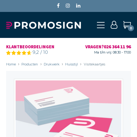
0
026 364 11 96
KLANTBEOORDELINGEN
VRAGEN?
9,2
/
10
Ma t/m vrij: 08.30 - 17.00
Home
Producten
Drukwerk
Huisstijl
Visitekaartjes