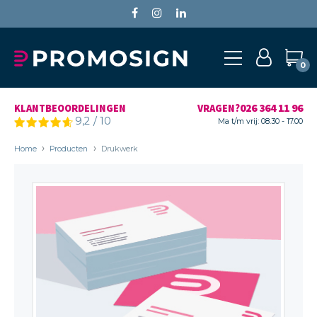
0
026 364 11 96
KLANTBEOORDELINGEN
VRAGEN?
9,2
/
10
Ma t/m vrij: 08.30 - 17.00
Home
Producten
Drukwerk