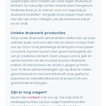
waarborgen door middel van onze eigen drukkerij in
Arnhem. En natuurlijk zonder meerkosten! Nergens in
Nederland kan je zo snel en voor zo'n lage prijs je
drukwerk bestellen. Vergelijk onze prijzen maar eens
met die van onze collega's, we zijn benieuwd wat je
ervan vindt.
Unieke drukwerk producties
Wil je uniek drukwerk samenstellen welke niet op onze
website staat, schroom dan niet en neem contact met
ons op. Door onze jarenlange ervaring én onze passie
voor print, kunnen wij een zeer goed verlengstuk zijn
van je creatieve wensen. Geen vraag is ons te gek en
samen kunnen we de mooiste soorten drukwerk
maken. Al vele bureau's en studio's gingen je hierin
voor. In deze samenwerkingen zijn wij diverse malen
genomineerd en vernoemd betreft onze grafische
expertise en welwillendheid om je project tot een
goed einde te brengen.
Zijn er nog vragen?
Neem dan
contact
met ons op. Via mail,chat of
whatsapp kunnen wij al je vragen beantwoorden.